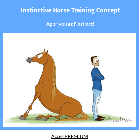
Instinctive Horse Training Concept
Apprivoisez l'instinct!
Accès PREMIUM